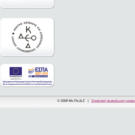
© 2008 Μο.Πα.Δι.Σ |
Σημαντική ανακοίνωση νομικ