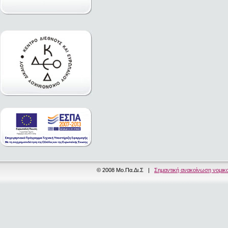
© 2008 Μο.Πα.Δι.Σ |
Σημαντική ανακοίνωση νομικ