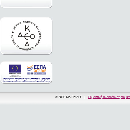
© 2008 Μο.Πα.Δι.Σ |
Σημαντική ανακοίνωση νομικ