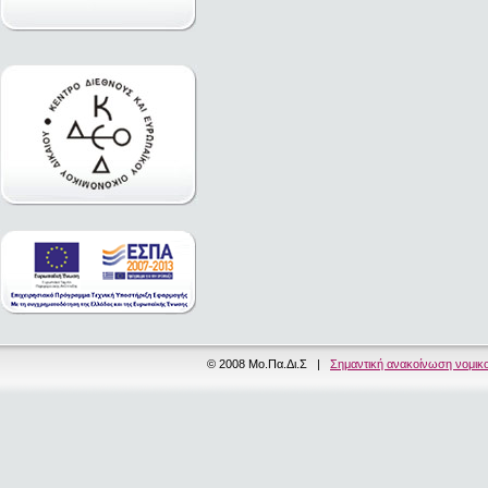
© 2008 Μο.Πα.Δι.Σ |
Σημαντική ανακοίνωση νομικ