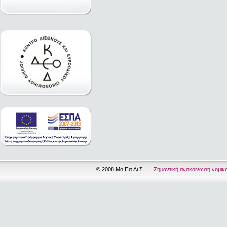
© 2008 Μο.Πα.Δι.Σ |
Σημαντική ανακοίνωση νομικ