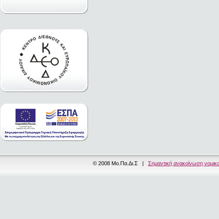
© 2008 Μο.Πα.Δι.Σ |
Σημαντική ανακοίνωση νομικ