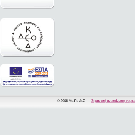
© 2008 Μο.Πα.Δι.Σ |
Σημαντική ανακοίνωση νομικ