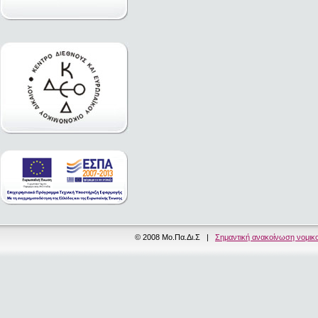
© 2008 Μο.Πα.Δι.Σ |
Σημαντική ανακοίνωση νομικ