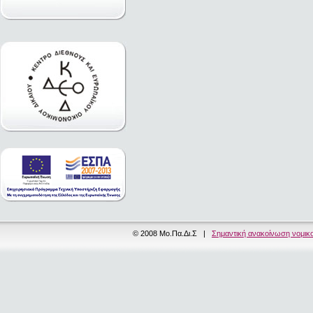
© 2008 Μο.Πα.Δι.Σ |
Σημαντική ανακοίνωση νομικ