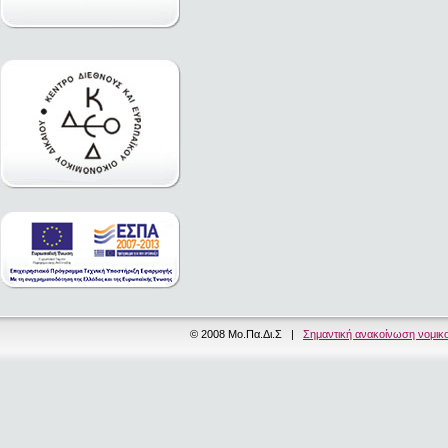
© 2008 Μο.Πα.Δι.Σ |
Σημαντική ανακοίνωση νομικ