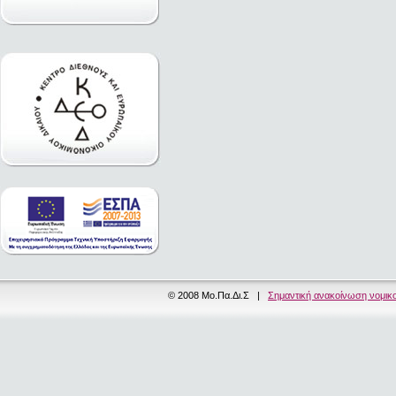
© 2008 Μο.Πα.Δι.Σ |
Σημαντική ανακοίνωση νομικ