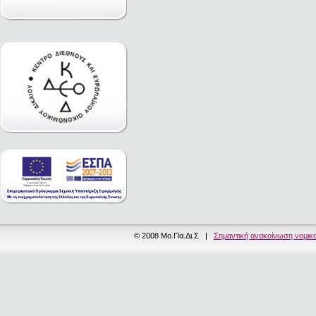
© 2008 Μο.Πα.Δι.Σ |
Σημαντική ανακοίνωση νομικ