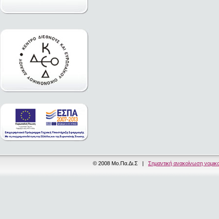
© 2008 Μο.Πα.Δι.Σ |
Σημαντική ανακοίνωση νομικ