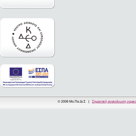
© 2008 Μο.Πα.Δι.Σ |
Σημαντική ανακοίνωση νομικ