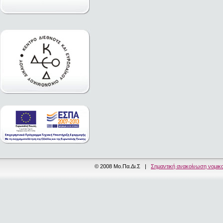
© 2008 Μο.Πα.Δι.Σ |
Σημαντική ανακοίνωση νομικ