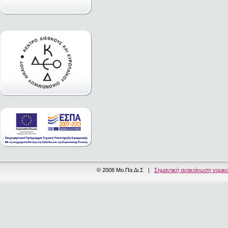
© 2008 Μο.Πα.Δι.Σ |
Σημαντική ανακοίνωση νομικ