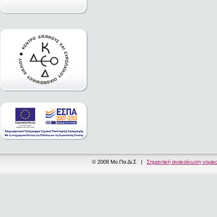
© 2008 Μο.Πα.Δι.Σ |
Σημαντική ανακοίνωση νομικ