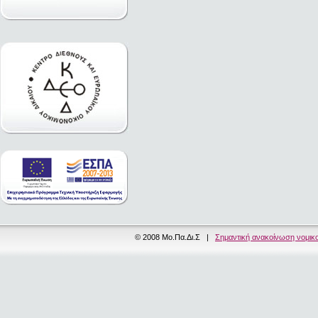
© 2008 Μο.Πα.Δι.Σ |
Σημαντική ανακοίνωση νομικ