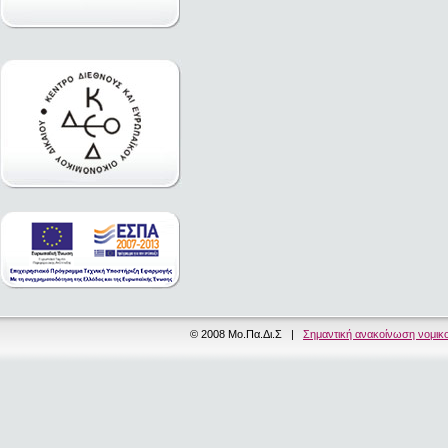
© 2008 Μο.Πα.Δι.Σ |
Σημαντική ανακοίνωση νομικ