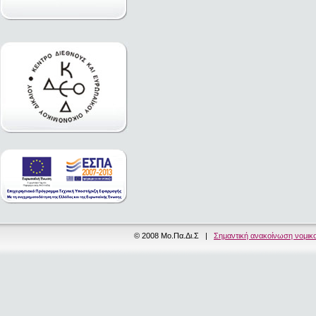
© 2008 Μο.Πα.Δι.Σ |
Σημαντική ανακοίνωση νομικ