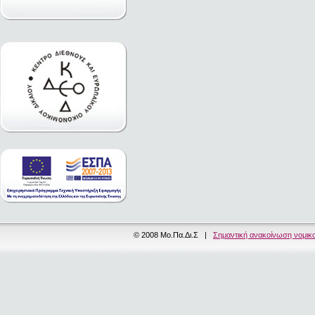
© 2008 Μο.Πα.Δι.Σ |
Σημαντική ανακοίνωση νομικ