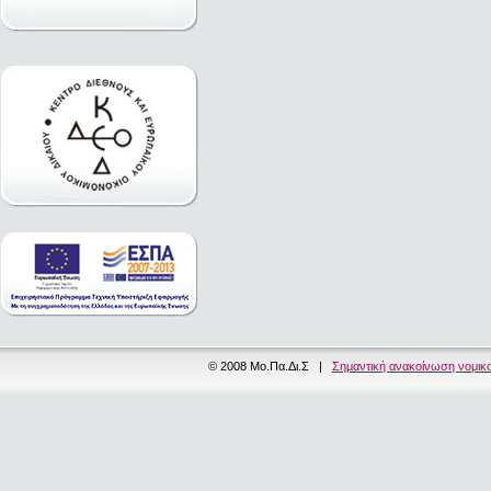
© 2008 Μο.Πα.Δι.Σ |
Σημαντική ανακοίνωση νομικ