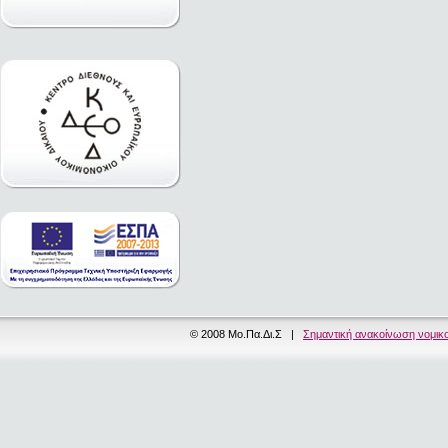
© 2008 Μο.Πα.Δι.Σ |
Σημαντική ανακοίνωση νομικ