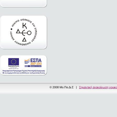
© 2008 Μο.Πα.Δι.Σ |
Σημαντική ανακοίνωση νομικ