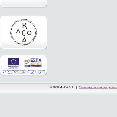
© 2008 Μο.Πα.Δι.Σ |
Σημαντική ανακοίνωση νομικ