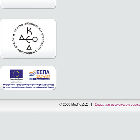
© 2008 Μο.Πα.Δι.Σ |
Σημαντική ανακοίνωση νομικ