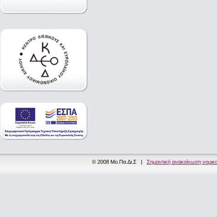
© 2008 Μο.Πα.Δι.Σ |
Σημαντική ανακοίνωση νομικ