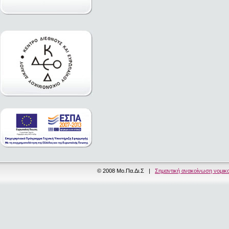
© 2008 Μο.Πα.Δι.Σ |
Σημαντική ανακοίνωση νομικ