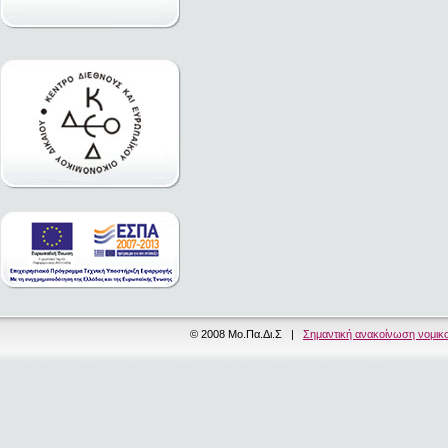
© 2008 Μο.Πα.Δι.Σ |
Σημαντική ανακοίνωση νομικ