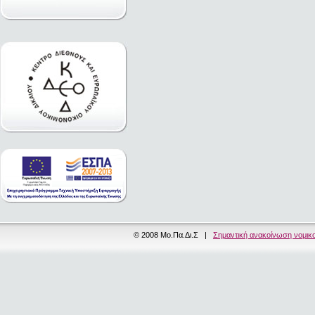
© 2008 Μο.Πα.Δι.Σ |
Σημαντική ανακοίνωση νομικ