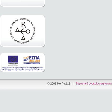
© 2008 Μο.Πα.Δι.Σ |
Σημαντική ανακοίνωση νομικ