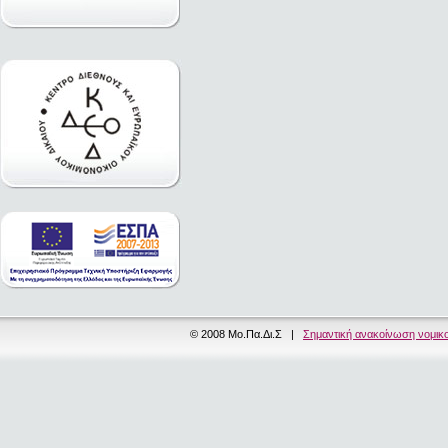
© 2008 Μο.Πα.Δι.Σ |
Σημαντική ανακοίνωση νομικ