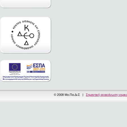
© 2008 Μο.Πα.Δι.Σ |
Σημαντική ανακοίνωση νομικ