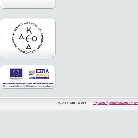
© 2008 Μο.Πα.Δι.Σ |
Σημαντική ανακοίνωση νομικ