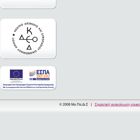
© 2008 Μο.Πα.Δι.Σ |
Σημαντική ανακοίνωση νομικ