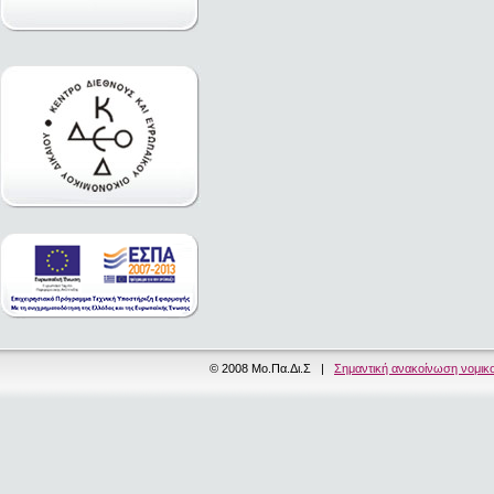
© 2008 Μο.Πα.Δι.Σ |
Σημαντική ανακοίνωση νομικ