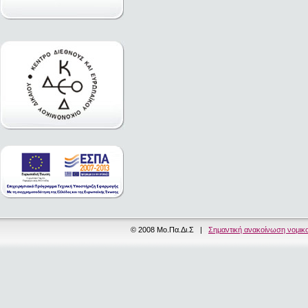
© 2008 Μο.Πα.Δι.Σ |
Σημαντική ανακοίνωση νομικ