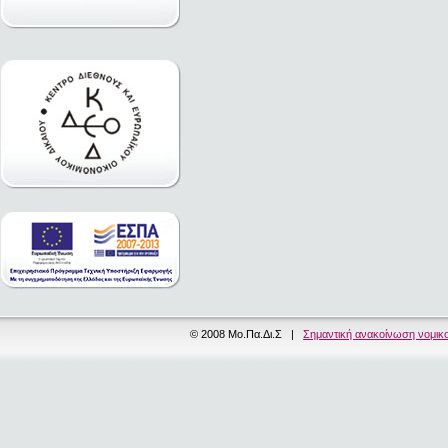
© 2008 Μο.Πα.Δι.Σ |
Σημαντική ανακοίνωση νομικ