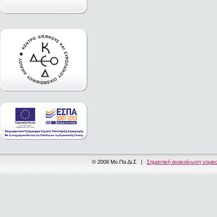
© 2008 Μο.Πα.Δι.Σ |
Σημαντική ανακοίνωση νομικ