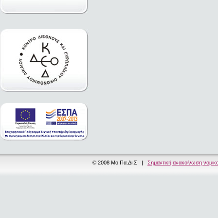
© 2008 Μο.Πα.Δι.Σ |
Σημαντική ανακοίνωση νομικ