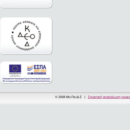
© 2008 Μο.Πα.Δι.Σ |
Σημαντική ανακοίνωση νομικ