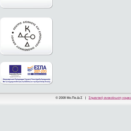
© 2008 Μο.Πα.Δι.Σ |
Σημαντική ανακοίνωση νομικ