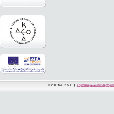
© 2008 Μο.Πα.Δι.Σ |
Σημαντική ανακοίνωση νομικ