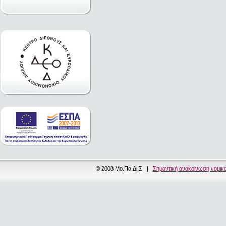
© 2008 Μο.Πα.Δι.Σ |
Σημαντική ανακοίνωση νομικ