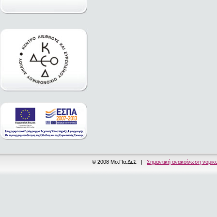
© 2008 Μο.Πα.Δι.Σ |
Σημαντική ανακοίνωση νομικ