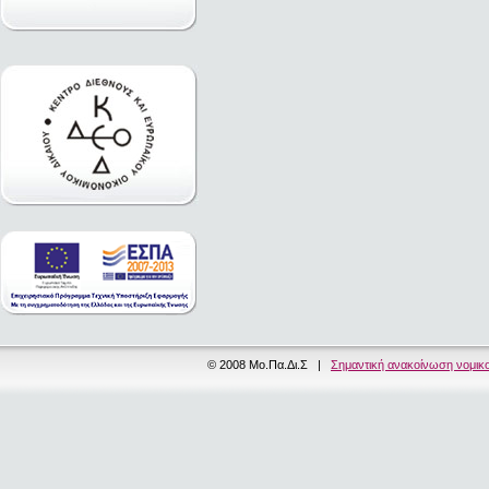
© 2008 Μο.Πα.Δι.Σ |
Σημαντική ανακοίνωση νομικ