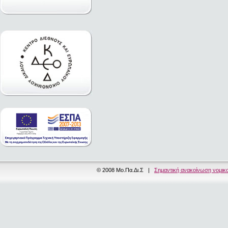
© 2008 Μο.Πα.Δι.Σ |
Σημαντική ανακοίνωση νομικ