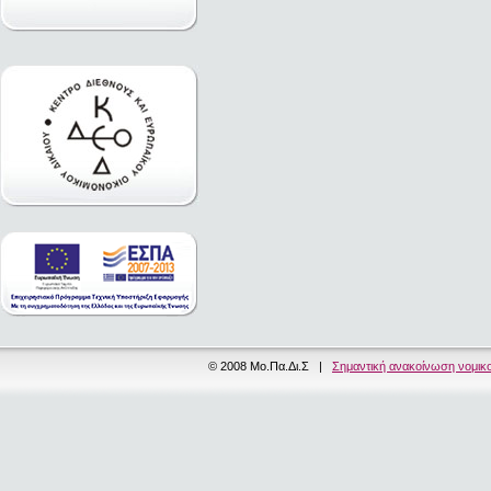
© 2008 Μο.Πα.Δι.Σ |
Σημαντική ανακοίνωση νομικ