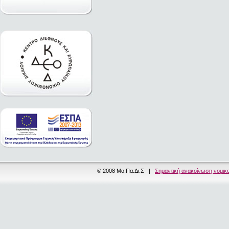
© 2008 Μο.Πα.Δι.Σ |
Σημαντική ανακοίνωση νομικ