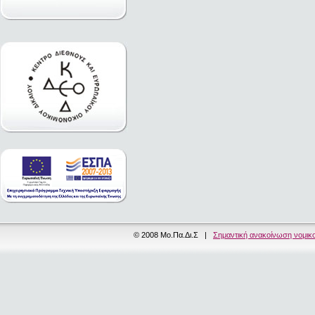
© 2008 Μο.Πα.Δι.Σ |
Σημαντική ανακοίνωση νομικ